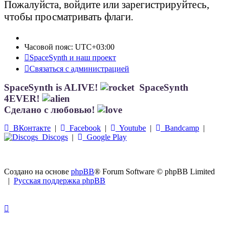
Пожалуйста, войдите или зарегистрируйтесь,
чтобы просматривать флаги.
Часовой пояс:
UTC+03:00
SpaceSynth и наш проект
Связаться с администрацией
SpaceSynth is ALIVE!
SpaceSynth
4EVER!
Сделано с любовью!
ВКонтакте
|
Facebook
|
Youtube
|
Bandcamp
|
Discogs
|
Google Play
Создано на основе
phpBB
® Forum Software © phpBB Limited
|
Русская поддержка phpBB