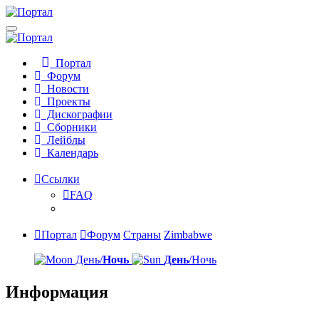
Портал
Форум
Новости
Проекты
Дискографии
Сборники
Лейблы
Календарь
Ссылки
FAQ
Портал
Форум
Страны
Zimbabwe
День/
Ночь
День
/Ночь
Информация