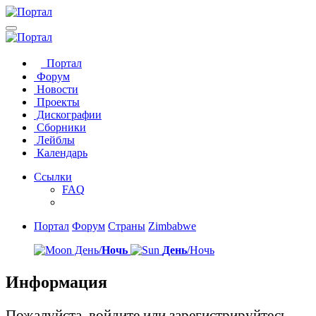
Портал
Форум
Новости
Проекты
Дискографии
Сборники
Лейблы
Календарь
Ссылки
FAQ
Портал
Форум
Страны
Zimbabwe
День/
Ночь
День
/Ночь
Информация
Пожалуйста, войдите или зарегистрируйтесь,