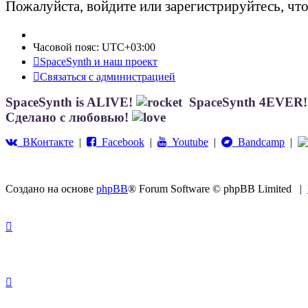
Пожалуйста, войдите или зарегистрируйтесь, чт
Часовой пояс:
UTC+03:00
SpaceSynth и наш проект
Связаться с администрацией
SpaceSynth is ALIVE!
SpaceSynth 4EVER
Сделано с любовью!
ВКонтакте
|
Facebook
|
Youtube
|
Bandcamp
|
Создано на основе
phpBB
® Forum Software © phpBB Limited
|