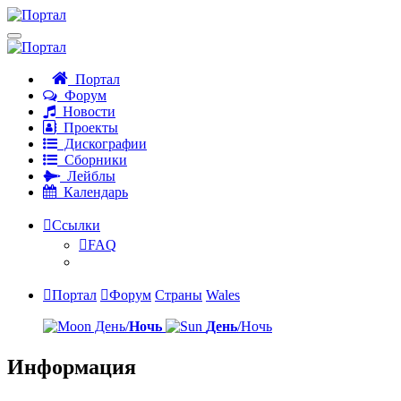
Портал
Форум
Новости
Проекты
Дискографии
Сборники
Лейблы
Календарь
Ссылки
FAQ
Портал
Форум
Страны
Wales
День/
Ночь
День
/Ночь
Информация