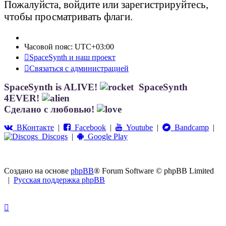
Пожалуйста, войдите или зарегистрируйтесь,
чтобы просматривать флаги.
Часовой пояс:
UTC+03:00
SpaceSynth и наш проект
Связаться с администрацией
SpaceSynth is ALIVE!
SpaceSynth
4EVER!
Сделано с любовью!
ВКонтакте
|
Facebook
|
Youtube
|
Bandcamp
|
Discogs
|
Google Play
Создано на основе
phpBB
® Forum Software © phpBB Limited
|
Русская поддержка phpBB