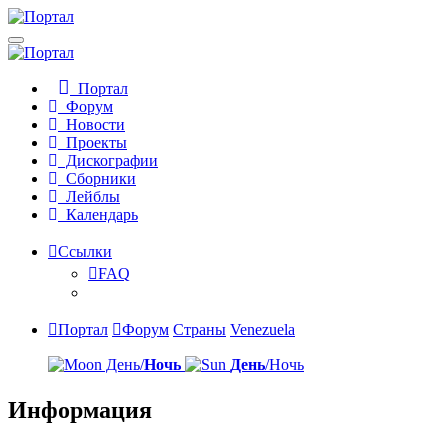
Портал
Форум
Новости
Проекты
Дискографии
Сборники
Лейблы
Календарь
Ссылки
FAQ
Портал
Форум
Страны
Venezuela
День/
Ночь
День
/Ночь
Информация