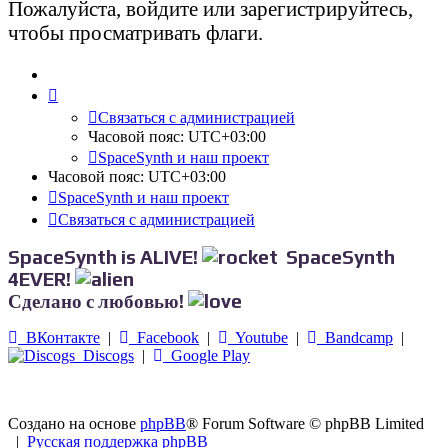
Пожалуйста, войдите или зарегистрируйтесь,
чтобы просматривать флаги.
Связаться с администрацией
Часовой пояс:
UTC+03:00
SpaceSynth и наш проект
Часовой пояс:
UTC+03:00
SpaceSynth и наш проект
Связаться с администрацией
SpaceSynth is ALIVE!
SpaceSynth
4EVER!
Сделано с любовью!
ВКонтакте
|
Facebook
|
Youtube
|
Bandcamp
|
Discogs
|
Google Play
Создано на основе
phpBB
® Forum Software © phpBB Limited
|
Русская поддержка phpBB