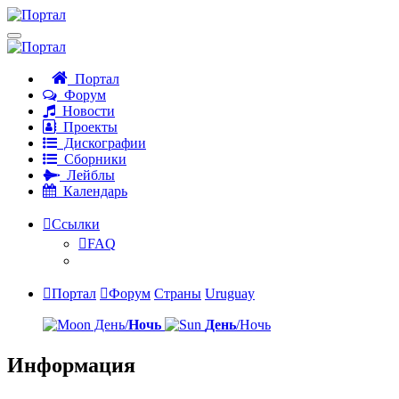
Портал
Форум
Новости
Проекты
Дискографии
Сборники
Лейблы
Календарь
Ссылки
FAQ
Портал
Форум
Страны
Uruguay
День/
Ночь
День
/Ночь
Информация