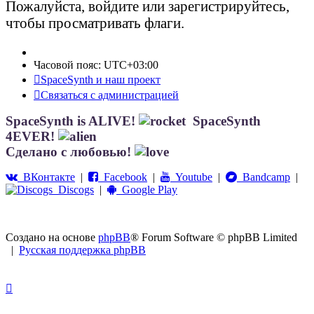
Пожалуйста, войдите или зарегистрируйтесь,
чтобы просматривать флаги.
Часовой пояс:
UTC+03:00
SpaceSynth и наш проект
Связаться с администрацией
SpaceSynth is ALIVE!
SpaceSynth
4EVER!
Сделано с любовью!
ВКонтакте
|
Facebook
|
Youtube
|
Bandcamp
|
Discogs
|
Google Play
Создано на основе
phpBB
® Forum Software © phpBB Limited
|
Русская поддержка phpBB