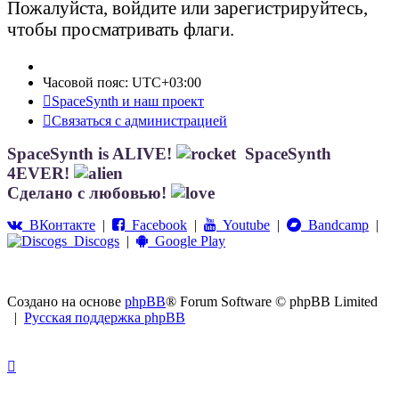
Пожалуйста, войдите или зарегистрируйтесь,
чтобы просматривать флаги.
Часовой пояс:
UTC+03:00
SpaceSynth и наш проект
Связаться с администрацией
SpaceSynth is ALIVE!
SpaceSynth
4EVER!
Сделано с любовью!
ВКонтакте
|
Facebook
|
Youtube
|
Bandcamp
|
Discogs
|
Google Play
Создано на основе
phpBB
® Forum Software © phpBB Limited
|
Русская поддержка phpBB