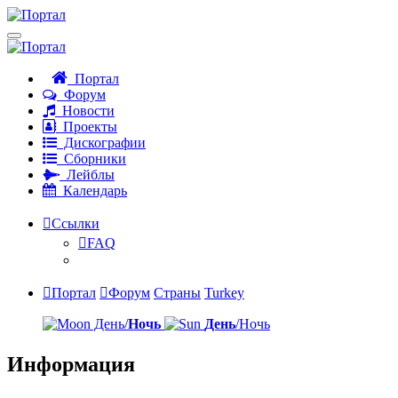
Портал
Форум
Новости
Проекты
Дискографии
Сборники
Лейблы
Календарь
Ссылки
FAQ
Портал
Форум
Страны
Turkey
День/
Ночь
День
/Ночь
Информация