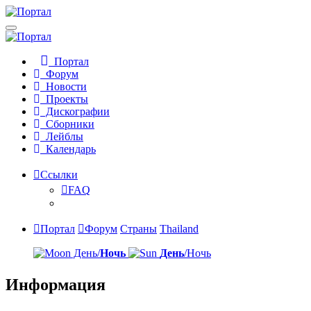
Портал
Форум
Новости
Проекты
Дискографии
Сборники
Лейблы
Календарь
Ссылки
FAQ
Портал
Форум
Страны
Thailand
День/
Ночь
День
/Ночь
Информация