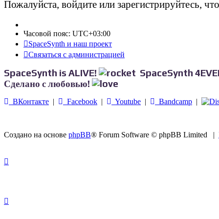
Пожалуйста, войдите или зарегистрируйтесь, чт
Часовой пояс:
UTC+03:00
SpaceSynth и наш проект
Связаться с администрацией
SpaceSynth is ALIVE!
SpaceSynth 4EVE
Сделано с любовью!
ВКонтакте
|
Facebook
|
Youtube
|
Bandcamp
|
Создано на основе
phpBB
® Forum Software © phpBB Limited
|