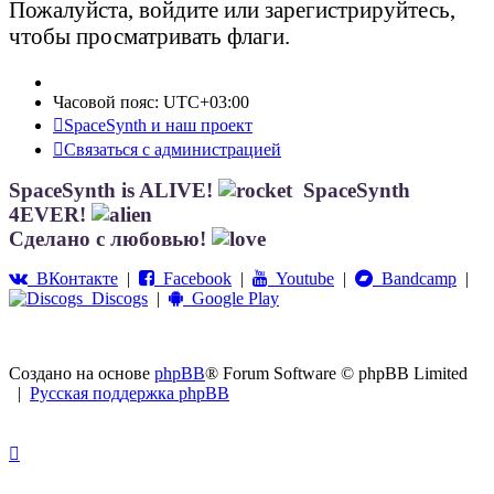
Пожалуйста, войдите или зарегистрируйтесь,
чтобы просматривать флаги.
Часовой пояс:
UTC+03:00
SpaceSynth и наш проект
Связаться с администрацией
SpaceSynth is ALIVE!
SpaceSynth
4EVER!
Сделано с любовью!
ВКонтакте
|
Facebook
|
Youtube
|
Bandcamp
|
Discogs
|
Google Play
Создано на основе
phpBB
® Forum Software © phpBB Limited
|
Русская поддержка phpBB