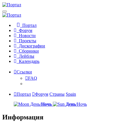
Портал
Форум
Новости
Проекты
Дискографии
Сборники
Лейблы
Календарь
Ссылки
FAQ
Портал
Форум
Страны
Spain
День/
Ночь
День
/Ночь
Информация