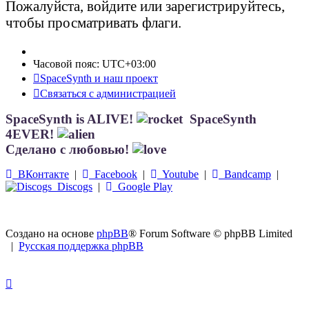
Пожалуйста, войдите или зарегистрируйтесь,
чтобы просматривать флаги.
Часовой пояс:
UTC+03:00
SpaceSynth и наш проект
Связаться с администрацией
SpaceSynth is ALIVE!
SpaceSynth
4EVER!
Сделано с любовью!
ВКонтакте
|
Facebook
|
Youtube
|
Bandcamp
|
Discogs
|
Google Play
Создано на основе
phpBB
® Forum Software © phpBB Limited
|
Русская поддержка phpBB