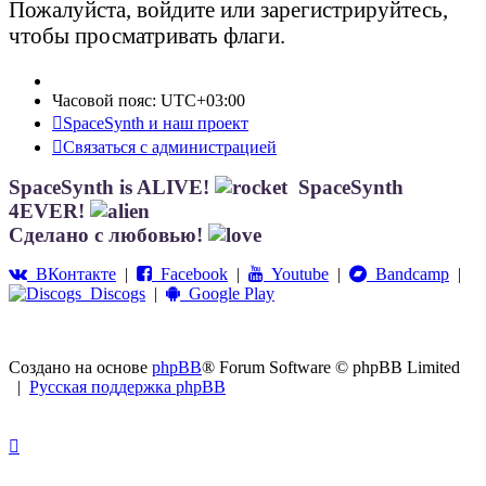
Пожалуйста, войдите или зарегистрируйтесь,
чтобы просматривать флаги.
Часовой пояс:
UTC+03:00
SpaceSynth и наш проект
Связаться с администрацией
SpaceSynth is ALIVE!
SpaceSynth
4EVER!
Сделано с любовью!
ВКонтакте
|
Facebook
|
Youtube
|
Bandcamp
|
Discogs
|
Google Play
Создано на основе
phpBB
® Forum Software © phpBB Limited
|
Русская поддержка phpBB