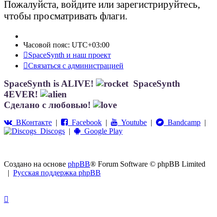
Пожалуйста, войдите или зарегистрируйтесь,
чтобы просматривать флаги.
Часовой пояс:
UTC+03:00
SpaceSynth и наш проект
Связаться с администрацией
SpaceSynth is ALIVE!
SpaceSynth
4EVER!
Сделано с любовью!
ВКонтакте
|
Facebook
|
Youtube
|
Bandcamp
|
Discogs
|
Google Play
Создано на основе
phpBB
® Forum Software © phpBB Limited
|
Русская поддержка phpBB