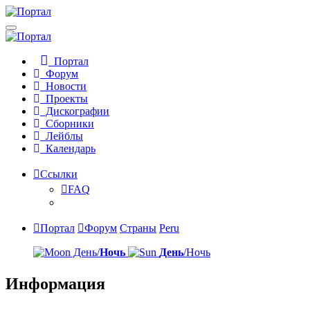
Портал
Форум
Новости
Проекты
Дискографии
Сборники
Лейблы
Календарь
Ссылки
FAQ
Портал
Форум
Страны
Peru
День/
Ночь
День
/Ночь
Информация