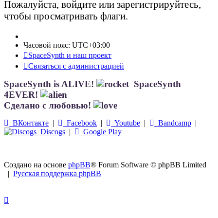
Пожалуйста, войдите или зарегистрируйтесь,
чтобы просматривать флаги.
Часовой пояс:
UTC+03:00
SpaceSynth и наш проект
Связаться с администрацией
SpaceSynth is ALIVE!
SpaceSynth
4EVER!
Сделано с любовью!
ВКонтакте
|
Facebook
|
Youtube
|
Bandcamp
|
Discogs
|
Google Play
Создано на основе
phpBB
® Forum Software © phpBB Limited
|
Русская поддержка phpBB