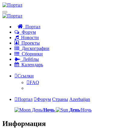
Портал
Форум
Новости
Проекты
Дискографии
Сборники
Лейблы
Календарь
Ссылки
FAQ
Портал
Форум
Страны
Azerbaijan
День/
Ночь
День
/Ночь
Информация