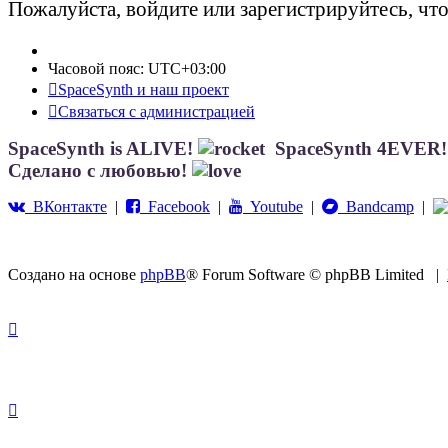
Пожалуйста, войдите или зарегистрируйтесь, чт
Часовой пояс:
UTC+03:00
SpaceSynth и наш проект
Связаться с администрацией
SpaceSynth is ALIVE!
SpaceSynth 4EVER
Сделано с любовью!
ВКонтакте
|
Facebook
|
Youtube
|
Bandcamp
|
Создано на основе
phpBB
® Forum Software © phpBB Limited
|