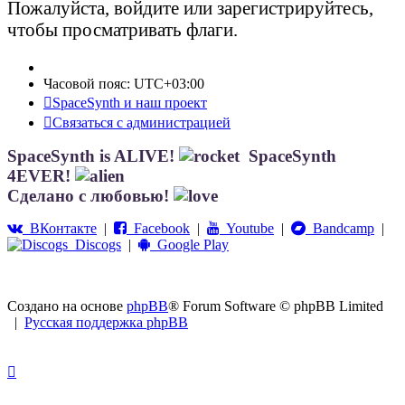
Пожалуйста, войдите или зарегистрируйтесь,
чтобы просматривать флаги.
Часовой пояс:
UTC+03:00
SpaceSynth и наш проект
Связаться с администрацией
SpaceSynth is ALIVE!
SpaceSynth
4EVER!
Сделано с любовью!
ВКонтакте
|
Facebook
|
Youtube
|
Bandcamp
|
Discogs
|
Google Play
Создано на основе
phpBB
® Forum Software © phpBB Limited
|
Русская поддержка phpBB