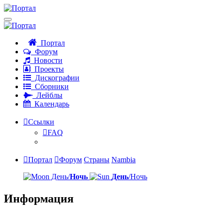
Портал
Форум
Новости
Проекты
Дискографии
Сборники
Лейблы
Календарь
Ссылки
FAQ
Портал
Форум
Страны
Nambia
День/
Ночь
День
/Ночь
Информация