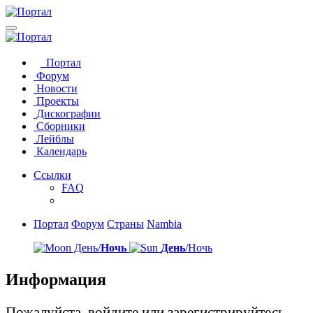
Портал
Форум
Новости
Проекты
Дискографии
Сборники
Лейблы
Календарь
Ссылки
FAQ
Портал
Форум
Страны
Nambia
День/
Ночь
День
/Ночь
Информация
Пожалуйста, войдите или зарегистрируйтесь,