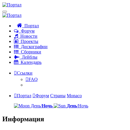
Портал
Форум
Новости
Проекты
Дискографии
Сборники
Лейблы
Календарь
Ссылки
FAQ
Портал
Форум
Страны
Monaco
День/
Ночь
День
/Ночь
Информация