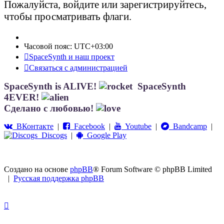
Пожалуйста, войдите или зарегистрируйтесь,
чтобы просматривать флаги.
Часовой пояс:
UTC+03:00
SpaceSynth и наш проект
Связаться с администрацией
SpaceSynth is ALIVE!
SpaceSynth
4EVER!
Сделано с любовью!
ВКонтакте
|
Facebook
|
Youtube
|
Bandcamp
|
Discogs
|
Google Play
Создано на основе
phpBB
® Forum Software © phpBB Limited
|
Русская поддержка phpBB