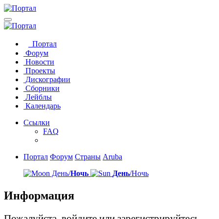
Портал
Форум
Новости
Проекты
Дискографии
Сборники
Лейблы
Календарь
Ссылки
FAQ
Портал
Форум
Страны
Aruba
День/
Ночь
День
/Ночь
Информация
Пожалуйста, войдите или зарегистрируйтесь,