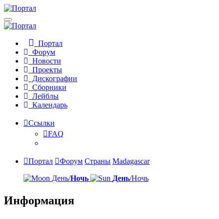
Портал
Форум
Новости
Проекты
Дискографии
Сборники
Лейблы
Календарь
Ссылки
FAQ
Портал
Форум
Страны
Madagascar
День/
Ночь
День
/Ночь
Информация