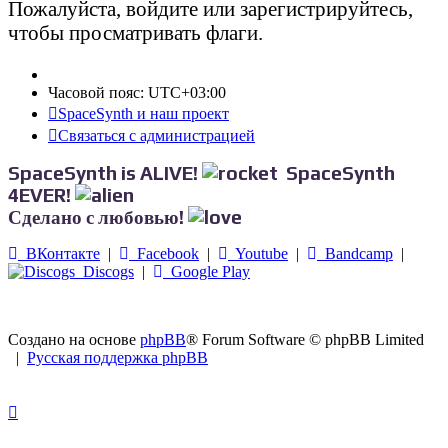
Пожалуйста, войдите или зарегистрируйтесь,
чтобы просматривать флаги.
Часовой пояс:
UTC+03:00
SpaceSynth и наш проект
Связаться с администрацией
SpaceSynth is ALIVE!
SpaceSynth
4EVER!
Сделано с любовью!
ВКонтакте
|
Facebook
|
Youtube
|
Bandcamp
|
Discogs
|
Google Play
Создано на основе
phpBB
® Forum Software © phpBB Limited
|
Русская поддержка phpBB