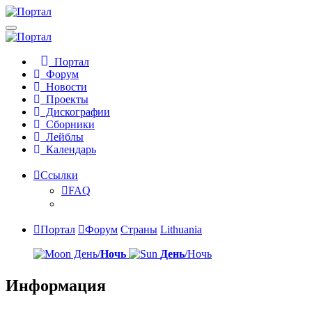
Портал
Форум
Новости
Проекты
Дискографии
Сборники
Лейблы
Календарь
Ссылки
FAQ
Портал
Форум
Страны
Lithuania
День/
Ночь
День
/Ночь
Информация