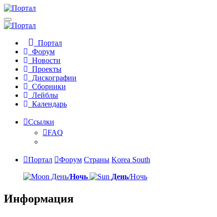
Портал
Форум
Новости
Проекты
Дискографии
Сборники
Лейблы
Календарь
Ссылки
FAQ
Портал
Форум
Страны
Korea South
День/
Ночь
День
/Ночь
Информация