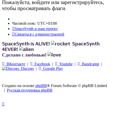
Пожалуйста, войдите или зарегистрируйтесь,
чтобы просматривать флаги.
Часовой пояс:
UTC+03:00
SpaceSynth и наш проект
Связаться с администрацией
SpaceSynth is ALIVE!
SpaceSynth
4EVER!
Сделано с любовью!
ВКонтакте
|
Facebook
|
Youtube
|
Bandcamp
|
Discogs
|
Google Play
Создано на основе
phpBB
® Forum Software © phpBB Limited
|
Русская поддержка phpBB