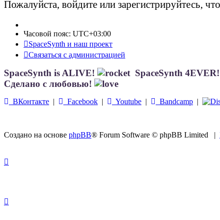
Пожалуйста, войдите или зарегистрируйтесь, чт
Часовой пояс:
UTC+03:00
SpaceSynth и наш проект
Связаться с администрацией
SpaceSynth is ALIVE!
SpaceSynth 4EVER
Сделано с любовью!
ВКонтакте
|
Facebook
|
Youtube
|
Bandcamp
|
Создано на основе
phpBB
® Forum Software © phpBB Limited
|