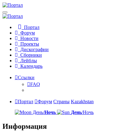
Портал
Форум
Новости
Проекты
Дискографии
Сборники
Лейблы
Календарь
Ссылки
FAQ
Портал
Форум
Страны
Kazakhstan
День/
Ночь
День
/Ночь
Информация