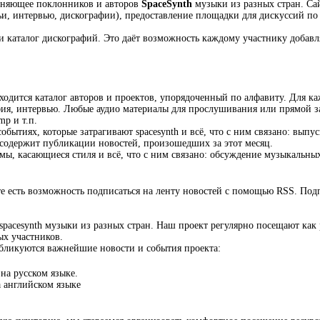
диняющее поклонников и авторов
SpaceSynth
музыки из разных стран. Сай
и, интервью, дискографии), предоставление площадки для дискуссий по
и каталог дискографий. Это даёт возможность каждому участнику добавл
ходится каталог авторов и проектов, упорядоченный по алфавиту. Для ка
афия, интервью. Любые аудио материалы для прослушивания или прямой з
mp и т.п.
событиях, которые затрагивают spacesynth и всё, что с ним связано: вы
и содержит публикации новостей, произошедших за этот месяц.
емы, касающиеся стиля и всё, что с ним связано: обсуждение музыкальны
е есть возможность подписаться на ленту новостей с помощью RSS. Под
spacesynth музыки из разных стран. Наш проект регулярно посещают как 
ых участников.
убликуются важнейшие новости и события проекта:
 на русском языке.
а английском языке