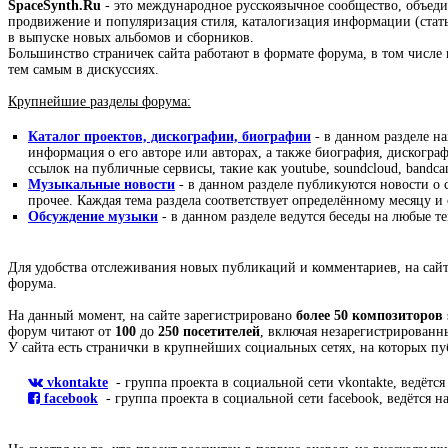
SpaceSynth.Ru
- это международное русскоязычное сообщество, объе
продвижение и популяризация стиля, каталогизация информации (стать
в выпуске новых альбомов и сборников.
Большинство страничек сайта работают в формате форума, в том числе 
тем самым в дискуссиях.
Крупнейшие разделы форума:
Каталог проектов, дискографии, биографии
- в данном разделе на
информация о его авторе или авторах, а также биография, дискогр
ссылок на публичные сервисы, такие как youtube, soundcloud, bandca
Музыкальные новости
- в данном разделе публикуются новости о 
прочее. Каждая тема раздела соответствует определённому месяцу 
Обсуждение музыки
- в данном разделе ведутся беседы на любые т
Для удобства отслеживания новых публикаций и комментариев, на сайт
форума.
На данный момент, на сайте зарегистрировано
более 50 композиторов
форум читают от
100
до
250 посетителей
, включая незарегистрированн
У сайта есть странички в крупнейших социальных сетях, на которых п
vkontakte
- группа проекта в социальной сети vkontakte, ведётся
facebook
- группа проекта в социальной сети facebook, ведётся н