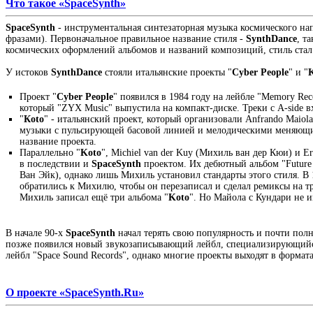
Что такое «SpaceSynth»
SpaceSynth
- инструментальная синтезаторная музыка космического 
фразами). Первоначальное правильное название стиля -
SynthDance
, т
космических оформлений альбомов и названий композиций, стиль стал
У истоков
SynthDance
стояли итальянские проекты "
Cyber People
" и "
Проект "
Cyber People
" появился в 1984 году на лейбле "Memory Reco
который "ZYX Music" выпустила на компакт-диске. Треки с A-side 
"
Кoto
" - итальянский проект, который организовали Anfrando Maiol
музыки с пульсирующей басовой линией и мелодическими меняющимис
название проекта.
Параллельно "
Koto
", Michiel van der Kuy (Михиль ван дер Кюи) и E
в последствии и
SpaceSynth
проектом. Их дебютный альбом "Future 
Ван Эйк), однако лишь Михиль установил стандарты этого стиля. В 
обратились к Михилю, чтобы он перезаписал и сделал ремиксы на т
Михиль записал ещё три альбома "
Koto
". Но Майола с Кундари не 
В начале 90-х
SpaceSynth
начал терять свою популярность и почти полно
позже появился новый звукозаписывающий лейбл, специализирующий
лейбл "Space Sound Records", однако многие проекты выходят в форматах 
О проекте «SpaceSynth.Ru»