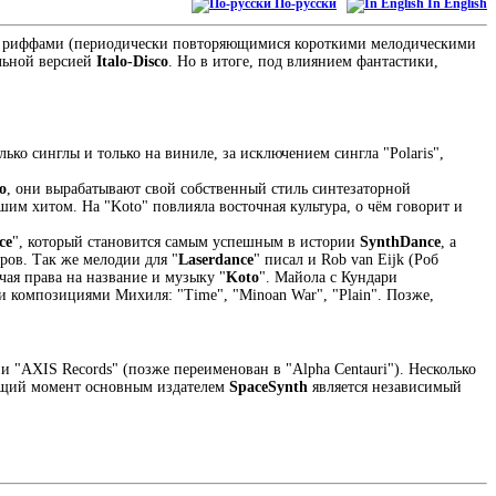
По-русски
In English
ми риффами (периодически повторяющимися короткими мелодическими
альной версией
Italo-Disco
. Но в итоге, под влиянием фантастики,
лько синглы и только на виниле, за исключением сингла "Polaris",
co
, они вырабатывают свой собственный стиль синтезаторной
им хитом. На "Koto" повлияла восточная культура, о чём говорит и
ce
", который становится самым успешным в истории
SynthDance
, а
ров. Так же мелодии для "
Laserdance
" писал и Rob van Eijk (Роб
чая права на название и музыку "
Koto
". Майола с Кундари
ыми композициями Михиля: "Time", "Minoan War", "Plain". Позже,
 и "AXIS Records" (позже переименован в "Alpha Centauri"). Несколько
тоящий момент основным издателем
SpaceSynth
является независимый