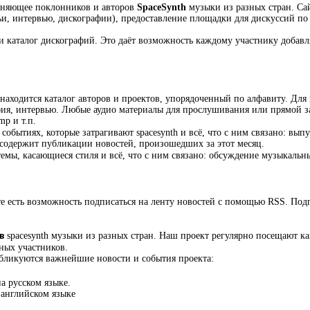
диняющее поклонников и авторов
SpaceSynth
музыки из разных стран. Сай
и, интервью, дискографии), предоставление площадки для дискуссий по
и каталог дискографий. Это даёт возможность каждому участнику добавл
 находится каталог авторов и проектов, упорядоченный по алфавиту. Для 
афия, интервью. Любые аудио материалы для прослушивания или прямой з
mp и т.п.
 событиях, которые затрагивают spacesynth и всё, что с ним связано: в
и содержит публикации новостей, произошедших за этот месяц.
темы, касающиеся стиля и всё, что с ним связано: обсуждение музыкаль
е есть возможность подписаться на ленту новостей с помощью RSS. Под
в
spacesynth музыки из разных стран. Наш проект регулярно посещают ка
ных участников.
убликуются важнейшие новости и события проекта:
на русском языке.
 английском языке