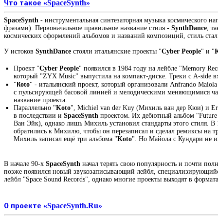
Что такое «SpaceSynth»
SpaceSynth
- инструментальная синтезаторная музыка космического 
фразами). Первоначальное правильное название стиля -
SynthDance
, т
космических оформлений альбомов и названий композиций, стиль стал
У истоков
SynthDance
стояли итальянские проекты "
Cyber People
" и "
Проект "
Cyber People
" появился в 1984 году на лейбле "Memory Reco
который "ZYX Music" выпустила на компакт-диске. Треки с A-side 
"
Кoto
" - итальянский проект, который организовали Anfrando Maiola
с пульсирующей басовой линией и мелодическими меняющимися частя
название проекта.
Параллельно "
Koto
", Michiel van der Kuy (Михиль ван дер Кюи) и E
в последствии и
SpaceSynth
проектом. Их дебютный альбом "Future 
Ван Эйк), однако лишь Михиль установил стандарты этого стиля. В 
обратились к Михилю, чтобы он перезаписал и сделал ремиксы на т
Михиль записал ещё три альбома "
Koto
". Но Майола с Кундари не 
В начале 90-х
SpaceSynth
начал терять свою популярность и почти полно
позже появился новый звукозаписывающий лейбл, специализирующий
лейбл "Space Sound Records", однако многие проекты выходят в форматах 
О проекте «SpaceSynth.Ru»