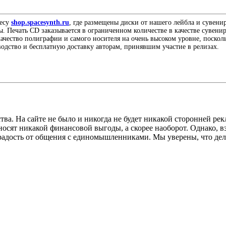
ресу
shop.spacesynth.ru
, где размещены диски от нашего лейбла и сувенир
ы. Печать CD заказывается в ограниченном количестве в качестве сувен
 качество полиграфии и самого носителя на очень высоком уровне, поско
водство и бесплатную доставку авторам, принявшим участие в релизах.
тва. На сайте не было и никогда не будет никакой сторонней ре
иносят никакой финансовой выгоды, а скорее наоборот. Однако, 
 радость от общения с единомышленниками. Мы уверены, что дел