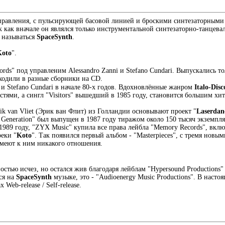
направления, с пульсирующей басовой линией и броскими синтезаторны
ак как вначале он являлся только инструментальной синтезаторно-танцев
 называться
SpaceSynth
.
Koto
".
rds" под управленим Alessandro Zanni и Stefano Cundari. Выпускались то
входили в разные сборники на CD.
 и Stefano Cundari в начале 80-х годов. Вдохновлённые жанром
Italo-Disc
ми, а сингл "Visitors" вышедший в 1985 году, становится большим хитом
rik van Vliet (Эрик ван Флит) из Голландии основывают проект "
Laserdan
Generation" был выпущен в 1987 году тиражом около 150 тысяч экземпля
1989 году, "ZYX Music" купила все права лейбла "Memory Records", вклю
реки "
Koto
". Так появился первый альбом - "Masterpieces", с тремя нов
имеют к ним никакого отношения.
стью исчез, но остался жив благодаря лейблам "Hypersound Productions"
ся на
SpaceSynth
музыке, это - "Audioenergy Music Productions". В нас
Web-release / Self-release.