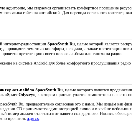
ную аудиторию, мы стараемся организовать комфортное посещение ресурса
много языка сайта на английский. Для перевода остального контента, в
ной интернет-радиостанции
SpaceSynth.Ru
, целью которой является раскр
гда проводятся тематические эфиры, передачи, а также презентации нов
т провести презентацию своего нового альбома или сингла на радио.
ложение на системе Android для более комфортного прослушивания радио
интернет-лейбла SpaceSynth.Ru
, целью которого является продвижен
ик «
Space Odyssey
», в котором приняли участие композиторы нашего со
paceSynth.Ru, предварительно согласовав это с нами. Мы издаём как физ
об издании CD принимаются администрацией лично и в крайне небольших 
ложный номер должен отличаться от нашего стандартного. Нюансы обгова
ожно прочитать
здесь
.