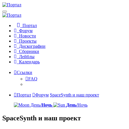
Портал
Форум
Новости
Проекты
Дискографии
Сборники
Лейблы
Календарь
Ссылки
FAQ
Портал
Форум
SpaceSynth и наш проект
День/
Ночь
День
/Ночь
SpaceSynth и наш проект