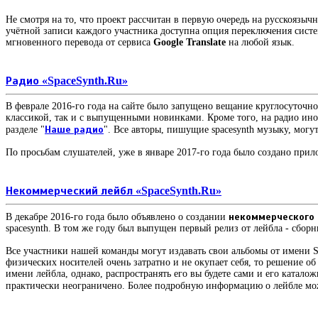
Не смотря на то, что проект рассчитан в первую очередь на русскоязыч
учётной записи каждого участника доступна опция переключения систе
мгновенного перевода от сервиса
Google Translate
на любой язык.
Радио «SpaceSynth.Ru»
В феврале 2016-го года на сайте было запущено вещание круглосуточ
классикой, так и с выпущенными новинками. Кроме того, на радио ино
разделе "
Наше радио
". Все авторы, пишущие spacesynth музыку, могу
По просьбам слушателей, уже в январе 2017-го года было создано при
Некоммерческий лейбл «SpaceSynth.Ru»
В декабре 2016-го года было объявлено о создании
некоммерческого 
spacesynth. В том же году был выпущен первый релиз от лейбла - сборн
Все участники нашей команды могут издавать свои альбомы от имени S
физических носителей очень затратно и не окупает себя, то решение 
имени лейбла, однако, распространять его вы будете сами и его ката
практически неограничено. Более подробную информацию о лейбле м