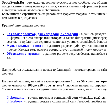
SpaceSynth.Ru
- это международное русскоязычное сообщество, объе
продвижение и популяризация стиля, каталогизация информации (стать
в выпуске новых альбомов и сборников.
Большинство страничек сайта работают в формате форума, в том числе 
тем самым в дискуссиях.
Крупнейшие разделы форума:
Каталог проектов, дискографии, биографии
- в данном разделе
информация о его авторе или авторах, а также биография, дискогр
ссылок на публичные сервисы, такие как youtube, soundcloud, bandca
Музыкальные новости
- в данном разделе публикуются новости о
прочее. Каждая тема раздела соответствует определённому месяцу 
Обсуждение музыки
- в данном разделе ведутся беседы на любые 
т.д.
Для удобства отслеживания новых публикаций и комментариев, на сайт
форума.
На данный момент, на сайте зарегистрировано
более 50 композиторо
форум читают от
100
до
250 посетителей
, включая незарегистрирован
У сайта есть странички в крупнейших социальных сетях, на которых п
vkontakte
- группа проекта в социальной сети vkontakte, ведётся 
facebook
- группа проекта в социальной сети facebook, ведётся на