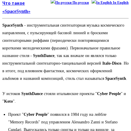
Что такое
По-русски
In English
«SpaceSynth»
SpaceSynth
- инструментальная синтезаторная музыка космического
направления, с пульсирующей басовой линией и броскими
синтезаторными риффами (периодически повторяющимися
короткими мелодическими фразами). Первоначальное правильное
название стиля -
SynthDance
, так как вначале он являлся только
инструментальной синтезаторно-танцевальной версией
Italo-Disco
. Но
в итоге, под влиянием фантастики, космических оформлений
альбомов и названий композиций, стиль стал называться
SpaceSynth
.
У истоков
SynthDance
стояли итальянские проекты "
Cyber People
" и
"
Koto
".
Проект "
Cyber People
" появился в 1984 году на лейбле
"Memory Records" под управленим Alessandro Zanni и Stefano
Cundari. Выпускались только синглы и только на виниле, за