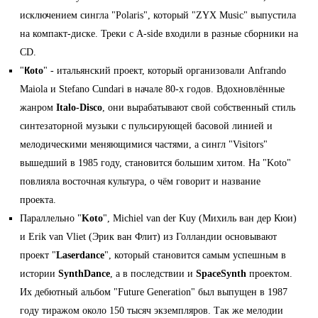
исключением сингла "Polaris", который "ZYX Music" выпустила
на компакт-диске. Треки с A-side входили в разные сборники на
CD.
"
Кoto
" - итальянский проект, который организовали Anfrando
Maiola и Stefano Cundari в начале 80-х годов. Вдохновлённые
жанром
Italo-Disco
, они вырабатывают свой собственный стиль
синтезаторной музыки с пульсирующей басовой линией и
мелодическими меняющимися частями, а сингл "Visitors"
вышедший в 1985 году, становится большим хитом. На "Koto"
повлияла восточная культура, о чём говорит и название
проекта.
Параллельно "
Koto
", Michiel van der Kuy (Михиль ван дер Кюи)
и Erik van Vliet (Эрик ван Флит) из Голландии основывают
проект "
Laserdance
", который становится самым успешным в
истории
SynthDance
, а в последствии и
SpaceSynth
проектом.
Их дебютный альбом "Future Generation" был выпущен в 1987
году тиражом около 150 тысяч экземпляров. Так же мелодии