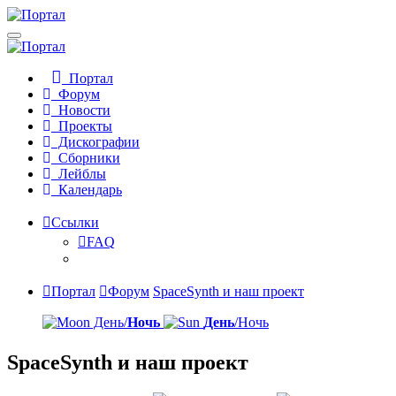
Портал
Форум
Новости
Проекты
Дискографии
Сборники
Лейблы
Календарь
Ссылки
FAQ
Портал
Форум
SpaceSynth и наш проект
День/
Ночь
День
/Ночь
SpaceSynth и наш проект