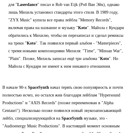
для "
Laserdance
" писал и Rob van Eijk (Роб Ван Эйк), однако
лишь Михиль установил стандарты этого стиля. В 1989 году,
"ZYX Music" купила все права лейбла "Memory Records",
включая права на название и музыку "
Koto
". Майола с Кундари
обратились к Михилю, чтобы он перезаписал и сделал ремиксы
на треки "
Koto
". Так появился первый альбом - "Masterpieces",
с тремя новыми композициями Михиля: "Time", "Minoan War",
"Plain". Позже, Михиль записал ещё три альбома "
Koto
". Но
Майола с Кундари не имеют к ним никакого отношения.
В начале 90-х
SpaceSynth
начал терять свою популярность и почти
полностью исчез, но остался жив благодаря лейблам "Hypersound
Productions" и "AXIS Records" (позже переименован в "Alpha
Centauri"). Несколько позже появился новый звукозаписывающий
лейбл, специализирующийся на
SpaceSynth
музыке, это -
"Audioenergy Music Productions". В настоящий момент основным