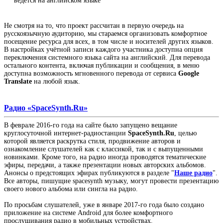
ведётся на английском языке
Не смотря на то, что проект рассчитан в первую очередь на
русскоязычную аудиторию, мы стараемся организовать комфортное
посещение ресурса для всех, в том числе и носителей других языков.
В настройках учётной записи каждого участника доступна опция
переключения системного языка сайта на английский. Для перевода
остального контента, включая публикации и сообщения, в меню
доступна возможность мгновенного перевода от сервиса
Google
Translate
на любой язык.
Радио «SpaceSynth.Ru»
В феврале 2016-го года на сайте было запущено вещание
круглосуточной интернет-радиостанции
SpaceSynth.Ru
, целью
которой является раскрутка стиля, продвижение авторов и
ознакомление слушателей как с классикой, так и с выпущенными
новинками. Кроме того, на радио иногда проводятся тематические
эфиры, передачи, а также презентации новых авторских альбомов.
Анонсы о предстоящих эфирах публикуются в разделе "
Наше радио
".
Все авторы, пишущие spacesynth музыку, могут провести презентацию
своего нового альбома или сингла на радио.
По просьбам слушателей, уже в январе 2017-го года было создано
приложение на системе Android для более комфортного
прослушивания радио в мобильных устройствах.