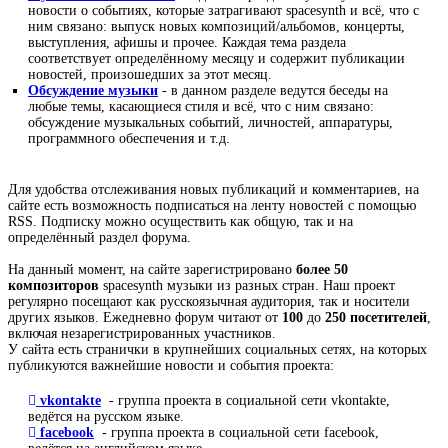
новости о событиях, которые затрагивают spacesynth и всё, что с
ним связано: выпуск новых композиций/альбомов, концерты,
выступления, афишы и прочее. Каждая тема раздела
соответствует определённому месяцу и содержит публикации
новостей, произошедших за этот месяц.
Обсуждение музыки
- в данном разделе ведутся беседы на
любые темы, касающиеся стиля и всё, что с ним связано:
обсуждение музыкальных событий, личностей, аппаратуры,
программного обеспечения и т.д.
Для удобства отслеживания новых публикаций и комментариев, на
сайте есть возможность подписаться на ленту новостей с помощью
RSS. Подписку можно осуществить как общую, так и на
определённый раздел форума.
На данный момент, на сайте зарегистрировано
более 50
композиторов
spacesynth музыки из разных стран. Наш проект
регулярно посещают как русскоязычная аудитория, так и носители
других языков. Ежедневно форум читают от
100
до
250 посетителей
,
включая незарегистрированных участников.
У сайта есть странички в крупнейших социальных сетях, на которых
публикуются важнейшие новости и события проекта:
vkontakte
- группа проекта в социальной сети vkontakte,
ведётся на русском языке.
facebook
- группа проекта в социальной сети facebook,