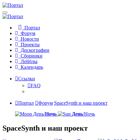
Портал
Форум
Новости
Проекты
Дискографии
Сборники
Лейблы
Календарь
Ссылки
FAQ
Портал
Форум
SpaceSynth и наш проект
День/
Ночь
День
/Ночь
SpaceSynth и наш проект