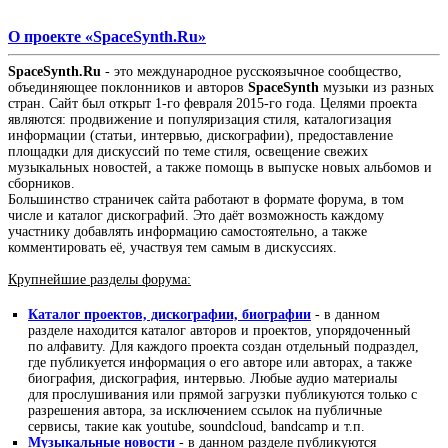
О проекте «SpaceSynth.Ru»
SpaceSynth.Ru
- это международное русскоязычное сообщество,
объединяющее поклонников и авторов
SpaceSynth
музыки из разных
стран. Сайт был открыт 1-го февраля 2015-го года. Целями проекта
являются: продвижение и популяризация стиля, каталогизация
информации (статьи, интервью, дискографии), предоставление
площадки для дискуссий по теме стиля, освещение свежих
музыкальных новостей, а также помощь в выпуске новых альбомов и
сборников.
Большинство страничек сайта работают в формате форума, в том
числе и каталог дискографий. Это даёт возможность каждому
участнику добавлять информацию самостоятельно, а также
комментировать её, участвуя тем самым в дискуссиях.
Крупнейшие разделы форума:
Каталог проектов, дискографии, биографии
- в данном
разделе находится каталог авторов и проектов, упорядоченный
по алфавиту. Для каждого проекта создан отдельный подраздел,
где публикуется информация о его авторе или авторах, а также
биография, дискография, интервью. Любые аудио материалы
для прослушивания или прямой загрузки публикуются только с
разрешения автора, за исключением ссылок на публичные
сервисы, такие как youtube, soundcloud, bandcamp и т.п.
Музыкальные новости
- в данном разделе публикуются