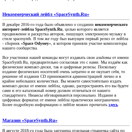
Некоммерческий лейбл «SpaceSynth.Ru»
В декабре 2016-го года было объявлено о создании
некоммерческого
интернет-лейбла SpaceSynth.Ru
, целью которого является
продвижение и раскрутка авторов, пишущих электронную музыку в
стиле spacesynth. В том же году был выпущен первый релиз от лейбла
- сборник «
Space Odyssey
», в котором приняли участие композиторы
нашего сообщества.
Все участники нашей команды могут издавать свои альбомы от имени
SpaceSynth.Ru, предварительно согласовав это с нами. Мы издаём как
физические компакт-диски, так и цифровые релизы. Поскольку
издание физических носителей очень затратно и не окупает себя, то
решение об издании CD принимаются администрацией лично и в
крайне небольших количествах. Вы можете самостоятельно издать
компакт-диски от имени лейбла, однако, распространять его вы будете
сами и его каталожный номер должен отличаться от нашего
стандартного. Нюансы обговариваются персонально. Издание в
цифровых форматах от имени лейбла практически неограничено.
Более подробную информацию о лейбле можно прочитать
здесь
.
Магазин «SpaceSynth.Ru»
В августе 2018-го года была запущена отдельная страничка сайта по