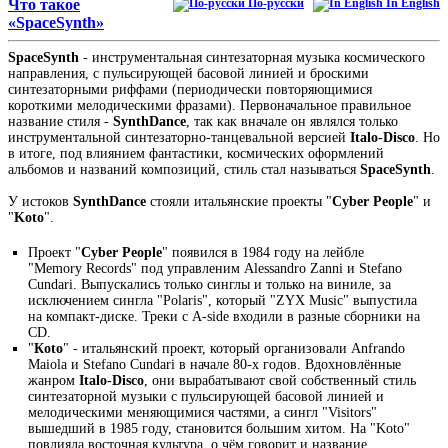
Что такое
По-русски
In English
«SpaceSynth»
SpaceSynth
- инструментальная синтезаторная музыка космического
направления, с пульсирующей басовой линией и броскими
синтезаторными риффами (периодически повторяющимися
короткими мелодическими фразами). Первоначальное правильное
название стиля -
SynthDance
, так как вначале он являлся только
инструментальной синтезаторно-танцевальной версией
Italo-Disco
. Но
в итоге, под влиянием фантастики, космических оформлений
альбомов и названий композиций, стиль стал называться
SpaceSynth
.
У истоков
SynthDance
стояли итальянские проекты "
Cyber People
" и
"
Koto
".
Проект "
Cyber People
" появился в 1984 году на лейбле
"Memory Records" под управленим Alessandro Zanni и Stefano
Cundari. Выпускались только синглы и только на виниле, за
исключением сингла "Polaris", который "ZYX Music" выпустила
на компакт-диске. Треки с A-side входили в разные сборники на
CD.
"
Кoto
" - итальянский проект, который организовали Anfrando
Maiola и Stefano Cundari в начале 80-х годов. Вдохновлённые
жанром
Italo-Disco
, они вырабатывают свой собственный стиль
синтезаторной музыки с пульсирующей басовой линией и
мелодическими меняющимися частями, а сингл "Visitors"
вышедший в 1985 году, становится большим хитом. На "Koto"
повлияла восточная культура, о чём говорит и название