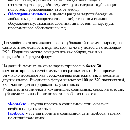
выступления, афишы и прочее. Каждая тема раздела
соответствует определённому месяцу и содержит публикации
новостей, произошедших за этот месяц.
Обсуждение музыки
- в данном разделе ведутся беседы на
любые темы, касающиеся стиля и всё, что с ним связано:
обсуждение музыкальных событий, личностей, аппаратуры,
программного обеспечения и т.д.
Для удобства отслеживания новых публикаций и комментариев, на
сайте есть возможность подписаться на ленту новостей с помощью
RSS. Подписку можно осуществить как общую, так и на
определённый раздел форума.
На данный момент, на сайте зарегистрировано
более 50
композиторов
spacesynth музыки из разных стран. Наш проект
регулярно посещают как русскоязычная аудитория, так и носители
других языков. Ежедневно форум читают от
100
до
250 посетителей
,
включая незарегистрированных участников.
У сайта есть странички в крупнейших социальных сетях, на которых
публикуются важнейшие новости и события проекта:
vkontakte
- группа проекта в социальной сети vkontakte,
ведётся на русском языке.
facebook
- группа проекта в социальной сети facebook, ведётся
на английском языке