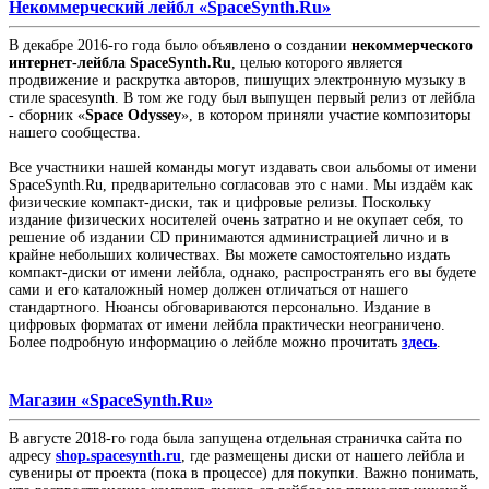
Некоммерческий лейбл «SpaceSynth.Ru»
В декабре 2016-го года было объявлено о создании
некоммерческого
интернет-лейбла SpaceSynth.Ru
, целью которого является
продвижение и раскрутка авторов, пишущих электронную музыку в
стиле spacesynth. В том же году был выпущен первый релиз от лейбла
- сборник «
Space Odyssey
», в котором приняли участие композиторы
нашего сообщества.
Все участники нашей команды могут издавать свои альбомы от имени
SpaceSynth.Ru, предварительно согласовав это с нами. Мы издаём как
физические компакт-диски, так и цифровые релизы. Поскольку
издание физических носителей очень затратно и не окупает себя, то
решение об издании CD принимаются администрацией лично и в
крайне небольших количествах. Вы можете самостоятельно издать
компакт-диски от имени лейбла, однако, распространять его вы будете
сами и его каталожный номер должен отличаться от нашего
стандартного. Нюансы обговариваются персонально. Издание в
цифровых форматах от имени лейбла практически неограничено.
Более подробную информацию о лейбле можно прочитать
здесь
.
Магазин «SpaceSynth.Ru»
В августе 2018-го года была запущена отдельная страничка сайта по
адресу
shop.spacesynth.ru
, где размещены диски от нашего лейбла и
сувениры от проекта (пока в процессе) для покупки. Важно понимать,