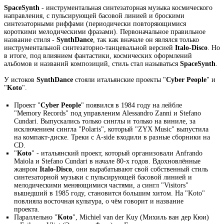
SpaceSynth
- инструментальная синтезаторная музыка космического
направления, с пульсирующей басовой линией и броскими
синтезаторными риффами (периодически повторяющимися
короткими мелодическими фразами). Первоначальное правильное
название стиля -
SynthDance
, так как вначале он являлся только
инструментальной синтезаторно-танцевальной версией
Italo-Disco
. Но
в итоге, под влиянием фантастики, космических оформлений
альбомов и названий композиций, стиль стал называться
SpaceSynth
.
У истоков
SynthDance
стояли итальянские проекты "
Cyber People
" и
"
Koto
".
Проект "
Cyber People
" появился в 1984 году на лейбле
"Memory Records" под управленим Alessandro Zanni и Stefano
Cundari. Выпускались только синглы и только на виниле, за
исключением сингла "Polaris", который "ZYX Music" выпустила
на компакт-диске. Треки с A-side входили в разные сборники на
CD.
"
Кoto
" - итальянский проект, который организовали Anfrando
Maiola и Stefano Cundari в начале 80-х годов. Вдохновлённые
жанром
Italo-Disco
, они вырабатывают свой собственный стиль
синтезаторной музыки с пульсирующей басовой линией и
мелодическими меняющимися частями, а сингл "Visitors"
вышедший в 1985 году, становится большим хитом. На "Koto"
повлияла восточная культура, о чём говорит и название
проекта.
Параллельно "
Koto
", Michiel van der Kuy (Михиль ван дер Кюи)