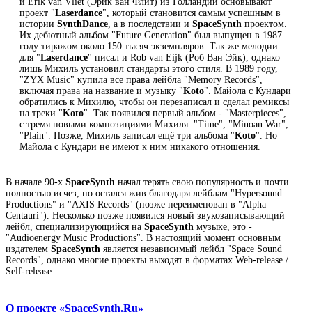
и Erik van Vliet (Эрик ван Флит) из Голландии основывают
проект "
Laserdance
", который становится самым успешным в
истории
SynthDance
, а в последствии и
SpaceSynth
проектом.
Их дебютный альбом "Future Generation" был выпущен в 1987
году тиражом около 150 тысяч экземпляров. Так же мелодии
для "
Laserdance
" писал и Rob van Eijk (Роб Ван Эйк), однако
лишь Михиль установил стандарты этого стиля. В 1989 году,
"ZYX Music" купила все права лейбла "Memory Records",
включая права на название и музыку "
Koto
". Майола с Кундари
обратились к Михилю, чтобы он перезаписал и сделал ремиксы
на треки "
Koto
". Так появился первый альбом - "Masterpieces",
с тремя новыми композициями Михиля: "Time", "Minoan War",
"Plain". Позже, Михиль записал ещё три альбома "
Koto
". Но
Майола с Кундари не имеют к ним никакого отношения.
В начале 90-х
SpaceSynth
начал терять свою популярность и почти
полностью исчез, но остался жив благодаря лейблам "Hypersound
Productions" и "AXIS Records" (позже переименован в "Alpha
Centauri"). Несколько позже появился новый звукозаписывающий
лейбл, специализирующийся на
SpaceSynth
музыке, это -
"Audioenergy Music Productions". В настоящий момент основным
издателем
SpaceSynth
является независимый лейбл "Space Sound
Records", однако многие проекты выходят в форматах Web-release /
Self-release.
О проекте «SpaceSynth.Ru»