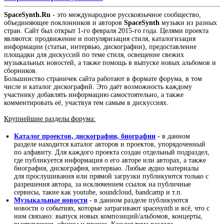
SpaceSynth.Ru
- это международное русскоязычное сообщество,
объединяющее поклонников и авторов
SpaceSynth
музыки из разных
стран. Сайт был открыт 1-го февраля 2015-го года. Целями проекта
являются: продвижение и популяризация стиля, каталогизация
информации (статьи, интервью, дискографии), предоставление
площадки для дискуссий по теме стиля, освещение свежих
музыкальных новостей, а также помощь в выпуске новых альбомов и
сборников.
Большинство страничек сайта работают в формате форума, в том
числе и каталог дискографий. Это даёт возможность каждому
участнику добавлять информацию самостоятельно, а также
комментировать её, участвуя тем самым в дискуссиях.
Крупнейшие разделы форума:
Каталог проектов, дискографии, биографии
- в данном
разделе находится каталог авторов и проектов, упорядоченный
по алфавиту. Для каждого проекта создан отдельный подраздел,
где публикуется информация о его авторе или авторах, а также
биография, дискография, интервью. Любые аудио материалы
для прослушивания или прямой загрузки публикуются только с
разрешения автора, за исключением ссылок на публичные
сервисы, такие как youtube, soundcloud, bandcamp и т.п.
Музыкальные новости
- в данном разделе публикуются
новости о событиях, которые затрагивают spacesynth и всё, что с
ним связано: выпуск новых композиций/альбомов, концерты,