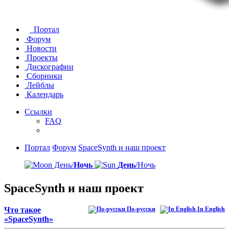
Портал
Форум
Новости
Проекты
Дискографии
Сборники
Лейблы
Календарь
Ссылки
FAQ
Портал
Форум
SpaceSynth и наш проект
День/
Ночь
День
/Ночь
SpaceSynth и наш проект
Что такое
По-русски
In English
«SpaceSynth»