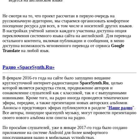
ведётся на английском языке
Не смотря на то, что проект рассчитан в первую очередь на
русскоязычную аудиторию, мы стараемся организовать комфортное
посещение ресурса для всех, в том числе и носителей других языков.
В настройках учётной записи каждого участника доступна опция
переключения системного языка сайта на английский. Для перевода
остального контента, включая публикации и сообщения, в меню
доступна возможность мгновенного перевода от сервиса
Google
Translate
на любой язык.
Радио «SpaceSynth.Ru»
В феврале 2016-го года на сайте было запущено вещание
круглосуточной интернет-радиостанции
SpaceSynth.Ru
, целью
которой является раскрутка стиля, продвижение авторов и
ознакомление слушателей как с классикой, так и с выпущенными
новинками. Кроме того, на радио иногда проводятся тематические
эфиры, передачи, а также презентации новых авторских альбомов.
Анонсы о предстоящих эфирах публикуются в разделе "
Наше радио
".
Все авторы, пишущие spacesynth музыку, могут провести презентацию
своего нового альбома или сингла на радио.
По просьбам слушателей, уже в январе 2017-го года было создано
приложение на системе Android для более комфортного
прослушивания радио в мобильных устройствах.