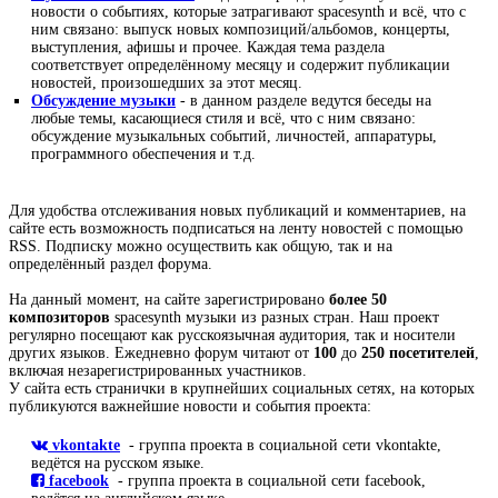
новости о событиях, которые затрагивают spacesynth и всё, что с
ним связано: выпуск новых композиций/альбомов, концерты,
выступления, афишы и прочее. Каждая тема раздела
соответствует определённому месяцу и содержит публикации
новостей, произошедших за этот месяц.
Обсуждение музыки
- в данном разделе ведутся беседы на
любые темы, касающиеся стиля и всё, что с ним связано:
обсуждение музыкальных событий, личностей, аппаратуры,
программного обеспечения и т.д.
Для удобства отслеживания новых публикаций и комментариев, на
сайте есть возможность подписаться на ленту новостей с помощью
RSS. Подписку можно осуществить как общую, так и на
определённый раздел форума.
На данный момент, на сайте зарегистрировано
более 50
композиторов
spacesynth музыки из разных стран. Наш проект
регулярно посещают как русскоязычная аудитория, так и носители
других языков. Ежедневно форум читают от
100
до
250 посетителей
,
включая незарегистрированных участников.
У сайта есть странички в крупнейших социальных сетях, на которых
публикуются важнейшие новости и события проекта:
vkontakte
- группа проекта в социальной сети vkontakte,
ведётся на русском языке.
facebook
- группа проекта в социальной сети facebook,