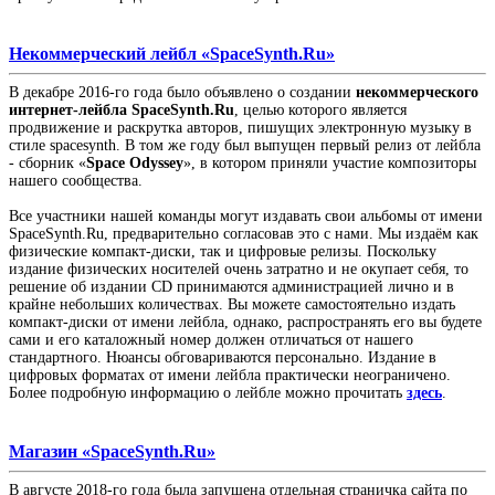
Некоммерческий лейбл «SpaceSynth.Ru»
В декабре 2016-го года было объявлено о создании
некоммерческого
интернет-лейбла SpaceSynth.Ru
, целью которого является
продвижение и раскрутка авторов, пишущих электронную музыку в
стиле spacesynth. В том же году был выпущен первый релиз от лейбла
- сборник «
Space Odyssey
», в котором приняли участие композиторы
нашего сообщества.
Все участники нашей команды могут издавать свои альбомы от имени
SpaceSynth.Ru, предварительно согласовав это с нами. Мы издаём как
физические компакт-диски, так и цифровые релизы. Поскольку
издание физических носителей очень затратно и не окупает себя, то
решение об издании CD принимаются администрацией лично и в
крайне небольших количествах. Вы можете самостоятельно издать
компакт-диски от имени лейбла, однако, распространять его вы будете
сами и его каталожный номер должен отличаться от нашего
стандартного. Нюансы обговариваются персонально. Издание в
цифровых форматах от имени лейбла практически неограничено.
Более подробную информацию о лейбле можно прочитать
здесь
.
Магазин «SpaceSynth.Ru»
В августе 2018-го года была запущена отдельная страничка сайта по