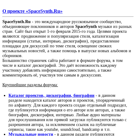
О проекте «SpaceSynth.Ru»
SpaceSynth.Ru
- это международное русскоязычное сообщество,
объединяющее поклонников и авторов
SpaceSynth
музыки из разных
стран. Сайт был открыт 1-го февраля 2015-го года. Целями проекта
являются: продвижение и популяризация стиля, каталогизация
информации (статьи, интервью, дискографии), предоставление
площадки для дискуссий по теме стиля, освещение свежих
музыкальных новостей, а также помощь в выпуске новых альбомов и
сборников.
Большинство страничек сайта работают в формате форума, в том
числе и каталог дискографий. Это даёт возможность каждому
участнику добавлять информацию самостоятельно, а также
комментировать её, участвуя тем самым в дискуссиях.
Крупнейшие разделы форума:
Каталог проектов, дискографии, биографии
- в данном
разделе находится каталог авторов и проектов, упорядоченный
по алфавиту. Для каждого проекта создан отдельный подраздел,
где публикуется информация о его авторе или авторах, а также
биография, дискография, интервью. Любые аудио материалы
для прослушивания или прямой загрузки публикуются только с
разрешения автора, за исключением ссылок на публичные
сервисы, такие как youtube, soundcloud, bandcamp и т.п.
Музыкальные новости
- в данном разделе публикуются