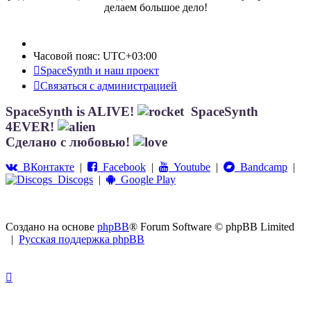
делаем большое дело!
Часовой пояс:
UTC+03:00
SpaceSynth и наш проект
Связаться с администрацией
SpaceSynth is ALIVE!
SpaceSynth
4EVER!
Сделано с любовью!
ВКонтакте
|
Facebook
|
Youtube
|
Bandcamp
|
Discogs
|
Google Play
Создано на основе
phpBB
® Forum Software © phpBB Limited
|
Русская поддержка phpBB