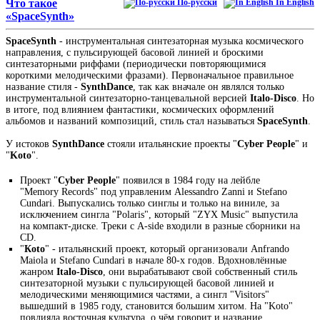
Что такое
По-русски
In English
«SpaceSynth»
SpaceSynth
- инструментальная синтезаторная музыка космического
направления, с пульсирующей басовой линией и броскими
синтезаторными риффами (периодически повторяющимися
короткими мелодическими фразами). Первоначальное правильное
название стиля -
SynthDance
, так как вначале он являлся только
инструментальной синтезаторно-танцевальной версией
Italo-Disco
. Но
в итоге, под влиянием фантастики, космических оформлений
альбомов и названий композиций, стиль стал называться
SpaceSynth
.
У истоков
SynthDance
стояли итальянские проекты "
Cyber People
" и
"
Koto
".
Проект "
Cyber People
" появился в 1984 году на лейбле
"Memory Records" под управленим Alessandro Zanni и Stefano
Cundari. Выпускались только синглы и только на виниле, за
исключением сингла "Polaris", который "ZYX Music" выпустила
на компакт-диске. Треки с A-side входили в разные сборники на
CD.
"
Кoto
" - итальянский проект, который организовали Anfrando
Maiola и Stefano Cundari в начале 80-х годов. Вдохновлённые
жанром
Italo-Disco
, они вырабатывают свой собственный стиль
синтезаторной музыки с пульсирующей басовой линией и
мелодическими меняющимися частями, а сингл "Visitors"
вышедший в 1985 году, становится большим хитом. На "Koto"
повлияла восточная культура, о чём говорит и название