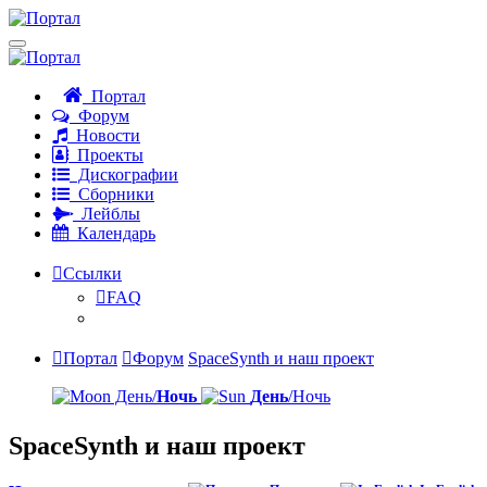
Портал
Форум
Новости
Проекты
Дискографии
Сборники
Лейблы
Календарь
Ссылки
FAQ
Портал
Форум
SpaceSynth и наш проект
День/
Ночь
День
/Ночь
SpaceSynth и наш проект