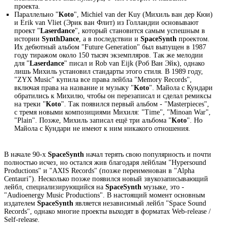
проекта.
Параллельно "
Koto
", Michiel van der Kuy (Михиль ван дер Кюи)
и Erik van Vliet (Эрик ван Флит) из Голландии основывают
проект "
Laserdance
", который становится самым успешным в
истории
SynthDance
, а в последствии и
SpaceSynth
проектом.
Их дебютный альбом "Future Generation" был выпущен в 1987
году тиражом около 150 тысяч экземпляров. Так же мелодии
для "
Laserdance
" писал и Rob van Eijk (Роб Ван Эйк), однако
лишь Михиль установил стандарты этого стиля. В 1989 году,
"ZYX Music" купила все права лейбла "Memory Records",
включая права на название и музыку "
Koto
". Майола с Кундари
обратились к Михилю, чтобы он перезаписал и сделал ремиксы
на треки "
Koto
". Так появился первый альбом - "Masterpieces",
с тремя новыми композициями Михиля: "Time", "Minoan War",
"Plain". Позже, Михиль записал ещё три альбома "
Koto
". Но
Майола с Кундари не имеют к ним никакого отношения.
В начале 90-х
SpaceSynth
начал терять свою популярность и почти
полностью исчез, но остался жив благодаря лейблам "Hypersound
Productions" и "AXIS Records" (позже переименован в "Alpha
Centauri"). Несколько позже появился новый звукозаписывающий
лейбл, специализирующийся на
SpaceSynth
музыке, это -
"Audioenergy Music Productions". В настоящий момент основным
издателем
SpaceSynth
является независимый лейбл "Space Sound
Records", однако многие проекты выходят в форматах Web-release /
Self-release.